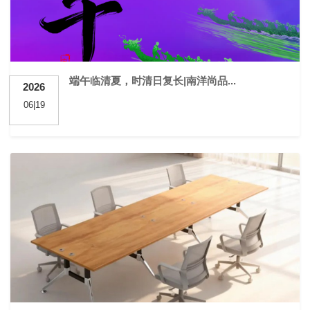
端午临清夏，时清日复长|南洋尚品...
2026
06|19