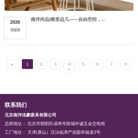
南洋尚品|锥形边几——自由空间，...
2026
05|09
«
1
2
3
4
5
6
7
8
»
联系我们
北京南洋佳豪家具有限公司
总部地址： 北京市朝阳区成寿寺路城外诚五金交电馆
工厂地址： 天津(唐山）汉沽临津产业园幸福道3号